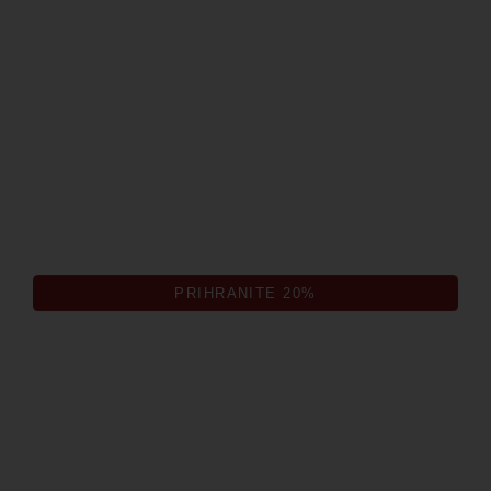
ODLIČNA IZBIRA
DAN First
Največji paket kuhinje po najnižji ceni
PRIHRANITE 20%