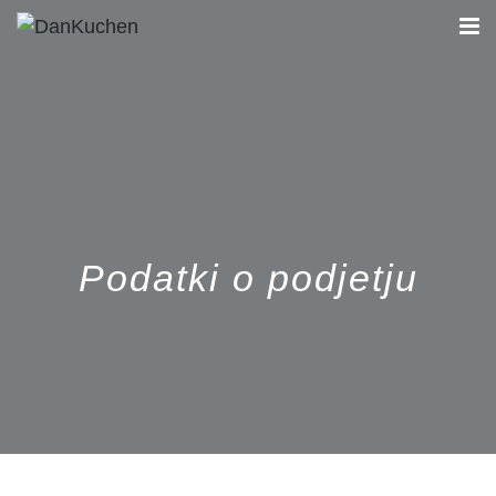
AKTUALNO
KUHINJE
FIRST
Podatki o podjetju
STUDIO
NAČRTOVANJE KUHINJE
KONTAKT