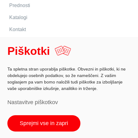
Prednosti
Katalogi
Kontakt
DANKUCHEN planer
Piškotki
Sledite nam
Ta spletna stran uporablja piškotke. Obvezni in piškotki, ki ne
obdelujejo osebnih podatkov, so že nameščeni. Z vašim
soglasjem pa vam bomo naložili tudi piškotke za izboljšanje
vaše uporabniške izkušnje, analitiko in trženje.
Zaščita podatkov
Nastavitve piškotkov
Podatki o podjetju
Nastavitev piškotkov
Sprejmi vse in zapri
© ctrl.media 2026
| DANKÜCHEN studio Lenart | Vse pravice pridržane.