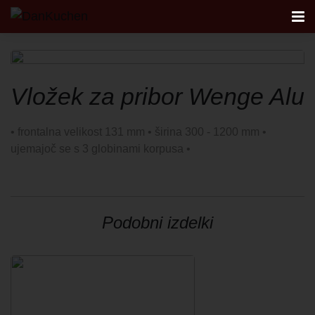
AKTUALNO
Vložek za pribor Wenge Alu
KUHINJE
• frontalna velikost 131 mm • širina 300 - 1200 mm •
ujemajoč se s 3 globinami korpusa •
FIRST
STUDIO
Podobni izdelki
NAČRTOVANJE KUHINJE
KONTAKT