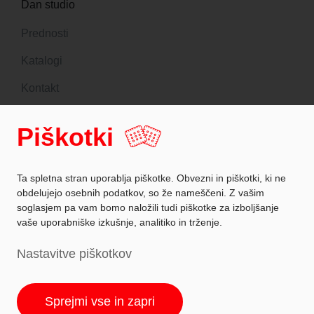
Dan studio
Prednosti
Katalogi
Kontakt
DANKUCHEN planer
Piškotki
Sledite nam
Ta spletna stran uporablja piškotke. Obvezni in piškotki, ki ne
obdelujejo osebnih podatkov, so že nameščeni. Z vašim
soglasjem pa vam bomo naložili tudi piškotke za izboljšanje
vaše uporabniške izkušnje, analitiko in trženje.
Zaščita podatkov
Nastavitve piškotkov
Podatki o podjetju
Nastavitev piškotkov
Sprejmi vse in zapri