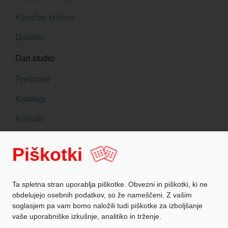
Klasične kuhinje
Dodatki
Dan studio
Prednosti
Katalogi
Kontakt
DANKUCHEN planer
Piškotki
Sledite nam
Ta spletna stran uporablja piškotke. Obvezni in piškotki, ki ne
obdelujejo osebnih podatkov, so že nameščeni. Z vašim
soglasjem pa vam bomo naložili tudi piškotke za izboljšanje
vaše uporabniške izkušnje, analitiko in trženje.
Zaščita podatkov