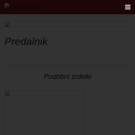
AKTUALNO
Predalnik
KUHINJE
FIRST
Podobni izdelki
STUDIO
NAČRTOVANJE KUHINJE
KONTAKT