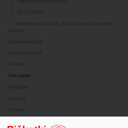
info@dankuchenlenart.si
031 314 000
Kraigherjeva ulica 30, 2230 Lenart v Slovenskih
goricah
Moderne kuhinje
Klasične kuhinje
Dodatki
Dan studio
Prednosti
Katalogi
Kontakt
DANKUCHEN planer